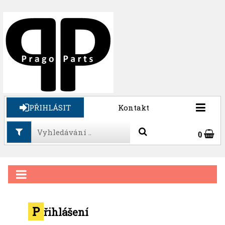
PŘIHLÁSIT
Kontakt
0
P
řihlášení